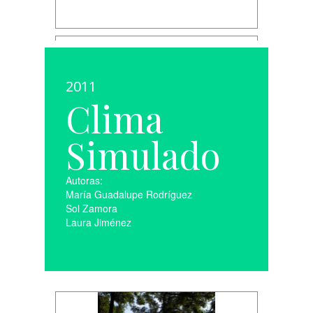
2011
Clima
Simulado
Autoras:
María Guadalupe Rodríguez
Sol Zamora
Laura Jiménez