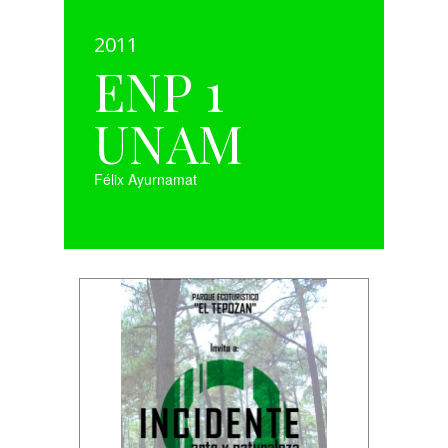
2011
ENP 1
UNAM
Félix Ayurnamat